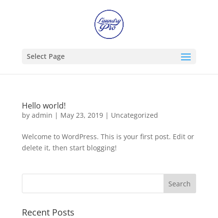
Select Page
Hello world!
by
admin
|
May 23, 2019
|
Uncategorized
Welcome to WordPress. This is your first post. Edit or
delete it, then start blogging!
Recent Posts