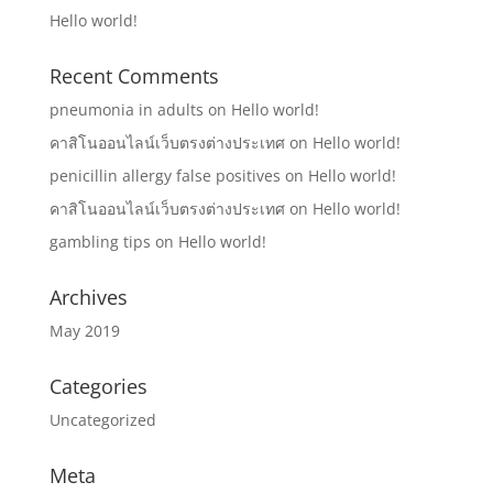
Hello world!
Recent Comments
pneumonia in adults
on
Hello world!
คาสิโนออนไลน์เว็บตรงต่างประเทศ
on
Hello world!
penicillin allergy false positives
on
Hello world!
คาสิโนออนไลน์เว็บตรงต่างประเทศ
on
Hello world!
gambling tips
on
Hello world!
Archives
May 2019
Categories
Uncategorized
Meta